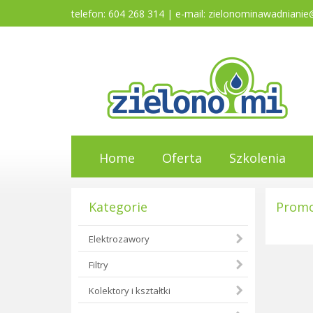
telefon: 604 268 314 | e-mail:
zielonominawadnianie
Home
Oferta
Szkolenia
Kategorie
Promo
Elektrozawory
Filtry
Kolektory i kształtki