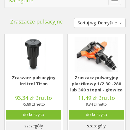
Kategorie
Toggle
navigat
Zraszacze pulsacyjne
Sortuj wg: Domyślne
Zraszacz pulsacyjny
Zraszacz pulsacyjny
Irritrol Titan
plastikowy 1/2 30 -280
lub 360 stopni - głowica
93,34 zł Brutto
11,49 zł Brutto
75,89 zł netto
9,34 zł netto
do koszyka
do koszyka
szczegóły
szczegóły