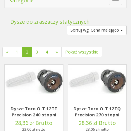
Kategorie
Toggle
navigat
Dysze do zraszaczy statycznych
Sortuj wg: Cena malejąco
(current)
«
1
2
3
4
»
Pokaż wszystkie
Dysze Toro O-T 12TT
Dysze Toro O-T 12TQ
Precision 240 stopni
Precision 270 stopni
28,36 zł Brutto
28,36 zł Brutto
23,06 zł netto
23,06 zł netto