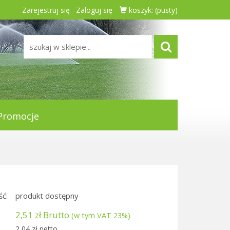
Zarejestruj się
Zaloguj się
koszyk:
(pusty)
Promocje
ć:
produkt dostępny
2,51 zł Brutto
(w tym VAT 23%)
2,04 zł netto