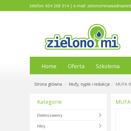
telefon: 604 268 314 | e-mail:
zielonominawadnianie
Home
Oferta
Szkolenia
Strona główna
Mufy, nyple i redukcje
MUFA R
Kategorie
MUFA 
Elektrozawory
Filtry