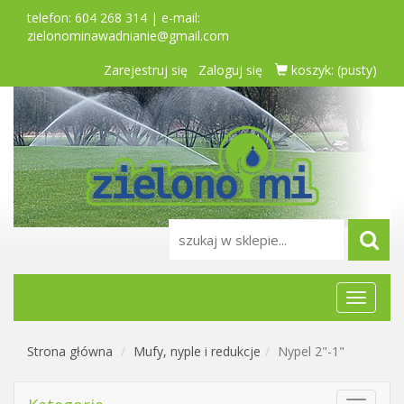
telefon: 604 268 314 | e-mail:
zielonominawadnianie@gmail.com
Zarejestruj się
Zaloguj się
koszyk:
(pusty)
Menu
główne
Strona główna
Mufy, nyple i redukcje
Nypel 2"-1"