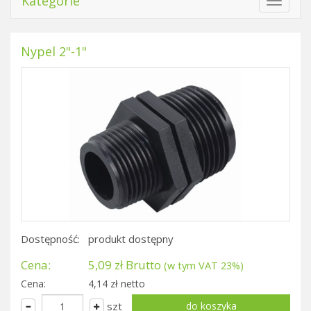
Kategorie
Toggle
navigat
Nypel 2"-1"
Dostępność:
produkt dostępny
Cena:
5,09 zł Brutto
(w tym VAT 23%)
Cena:
4,14 zł netto
szt