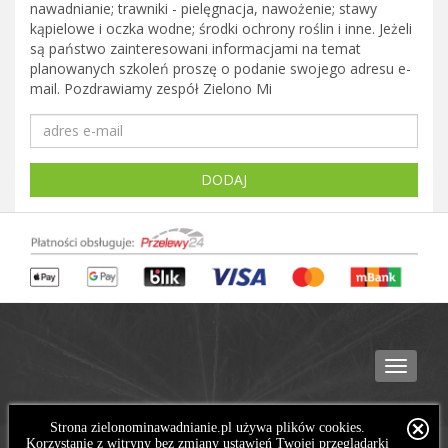
nawadnianie; trawniki - pielęgnacja, nawożenie; stawy
kąpielowe i oczka wodne; środki ochrony roślin i inne. Jeżeli
są państwo zainteresowani informacjami na temat
planowanych szkoleń proszę o podanie swojego adresu e-
mail. Pozdrawiamy zespół Zielono Mi
Toggle
navigat
Strona zielonominawadnianie.pl używa plików cookies.
Korzystanie z witryny bez zmiany ustawień Twojej przeglądarki