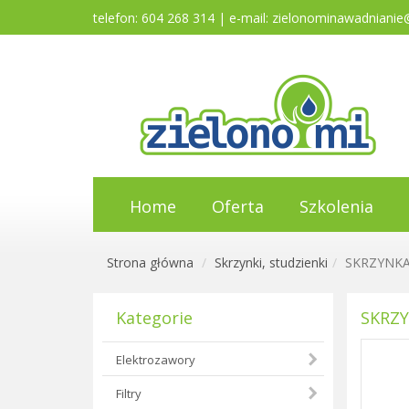
telefon: 604 268 314 | e-mail:
zielonominawadnianie
Home
Oferta
Szkolenia
Strona główna
Skrzynki, studzienki
SKRZYNKA
Kategorie
SKRZY
Elektrozawory
Filtry