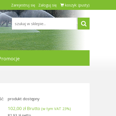
Zarejestruj się
Zaloguj się
koszyk:
(pusty)
Promocje
ć:
produkt dostępny
102,00 zł Brutto
(w tym VAT 23%)
82,93 zł netto