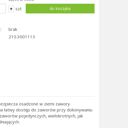
szt
:
brak
210.3001113
bezpiecza osadzone w ziemi zawory
iwia łatwy dostęp do zaworów przy dokonywaniu
a zaworów pojedynczych, wielokrotnych, jak
niających.