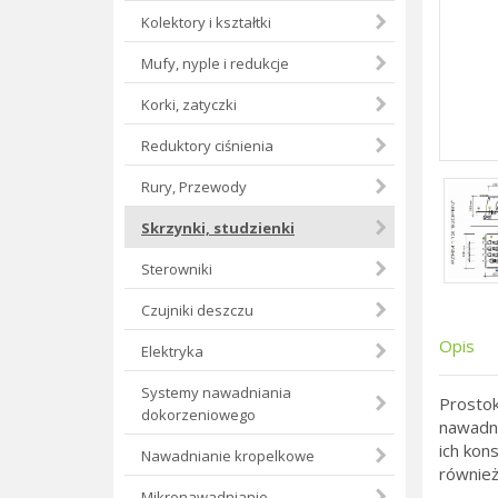
Kolektory i kształtki
Mufy, nyple i redukcje
Korki, zatyczki
Reduktory ciśnienia
Rury, Przewody
Skrzynki, studzienki
Sterowniki
Czujniki deszczu
Opis
Elektryka
Systemy nawadniania
Prostok
dokorzeniowego
nawadni
ich kon
Nawadnianie kropelkowe
również
Mikronawadnianie