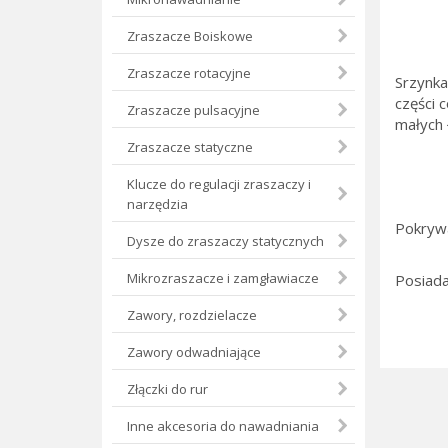
Zraszacze Boiskowe
Zraszacze rotacyjne
Srzynka
części 
Zraszacze pulsacyjne
małych 
Zraszacze statyczne
Klucze do regulacji zraszaczy i
narzędzia
Pokrywa
Dysze do zraszaczy statycznych
Mikrozraszacze i zamgławiacze
Posiada
Zawory, rozdzielacze
Zawory odwadniające
Złączki do rur
Inne akcesoria do nawadniania